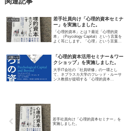
関連記事
若手社員向け「心理的資本セミナ
お知らせ
ー」を実施しました。
「心理的資本」とは？最近「心理的資
本」（Psycology Capital）という言葉を
よく耳にします。「心理」という言葉が
使われていますが、特に経営学や組織論
の分野で見かけるようになりました。こ
の概念を提唱したフレッド・ルーサンス
「心理的資本活用セミナー＆ワー
お知らせ
氏（ネブ...
クショップ」を実施しました。
大手IT会社の「社員研修」の一環とし
て、ネブラスカ大学のフレッド・ルーサ
ンス教授が提唱する「心理的資本
（HERO）」を活用することで「リモー
トワークであっても社員の自律的行動力
を高めるセミナー＆ワークショップ」を
実施しました。前半は90分の...
若手社員向け「心理的資本セミナー」を
実施しました。